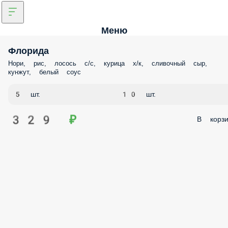
Меню
Флорида
Нори, рис, лосось с/с, курица х/к, сливочный сыр,
кунжут, белый соус
5 шт.
10 шт.
329 ₽
В корзи