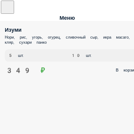
Меню
Изуми
Нори, рис, угорь, огурец, сливочный сыр, икра масаго,
кляр, сухари панко
5 шт.
10 шт.
349 ₽
В корзи