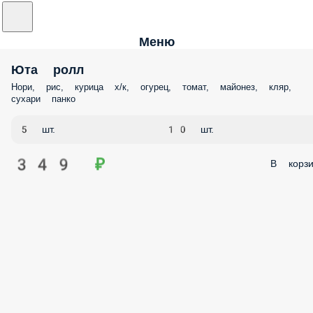
Меню
Юта ролл
Нори, рис, курица х/к, огурец, томат, майонез, кляр,
сухари панко
5 шт.
10 шт.
349 ₽
В корзи